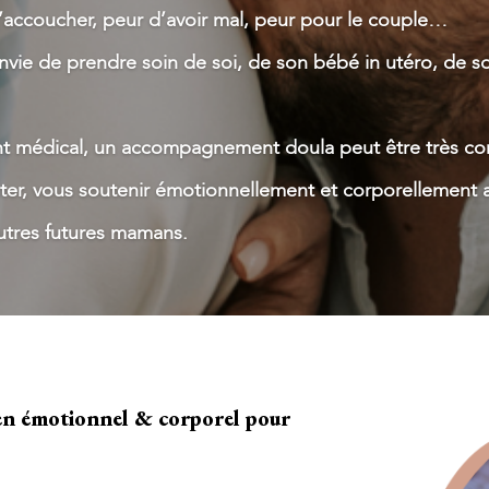
’accoucher, peur d’avoir mal, peur pour le couple…
r envie de prendre soin de soi, de son bébé in utéro, de
 médical, un accompagnement doula peut être très co
ter, vous soutenir émotionnellement et corporellement a
autres futures mamans.
en émotionnel & corporel pour