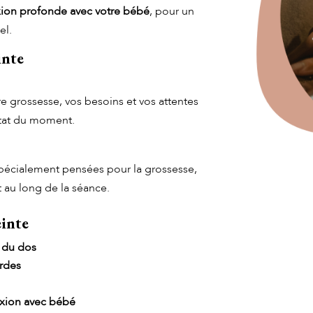
ion profonde avec votre bébé
, pour un
el.
inte
 grossesse, vos besoins et vos attentes
 état du moment.
pécialement pensées pour la grossesse,
t au long de la séance.
einte
à Villefranche-sur-Saône
t du dos
urdes
exion avec bébé