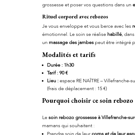
grossesse et poser vos questions dans un
e
Rituel corporel avec rebozos
Je vous enveloppe et vous berce avec les
r
émotionnel. Le soin se réalise
habillé
, dans
un
massage des jambes
peut être intégré 
Modalités et tarifs
Durée : 1h30
Tarif : 90 €
Lieu :
espace RE NAÎTRE – Villefranche-s
(frais de déplacement : 15 €)
Pourquoi choisir ce soin rebozo 
Saône
Le
soin rebozo grossesse à Villefranche-su
mamans qui souhaitent :
Prendre soin de leur
corps et de leur espr